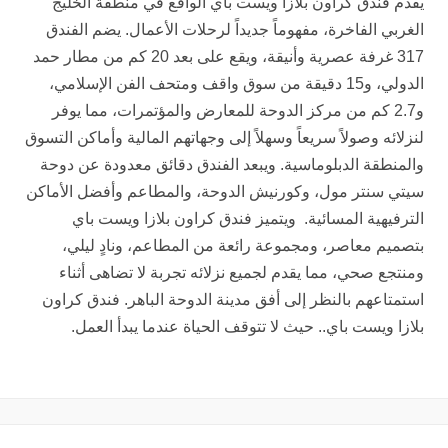
يقدم فندق كراون بلازا ويست باي الواقع في منطقة الخليج
الغربي الفاخرة، مفهوماً جديداً لرحلات الأعمال. يضم الفندق
317 غرفة عصرية وأنيقة، ويقع على بعد 20 كم من مطار حمد
الدولي، و15 دقيقة من سوق واقف ومتحف الفن الإسلامي،
و2.7 كم من مركز الدوحة للمعارض والمؤتمرات، مما يوفر
لنزلائه وصولاً سريعاً وسهلاً إلى وجهاتهم المالية وأماكن التسوق
والمنطقة الدبلوماسية. ويبعد الفندق دقائق معدودة عن دوحة
سيتي سنتر مول، وكورنيش الدوحة، والمطاعم وأفضل الأماكن
الترفيهية المسائية. ويتميز فندق كراون بلازا ويست باي
بتصميم معاصر، ومجموعة رائعة من المطاعم، ونادٍ ليلي،
ومنتجع صحي، مما يقدم لجميع نزلائه تجربة لا تضاهى أثناء
استمتاعهم بالنظر إلى أفق مدينة الدوحة الباهر. فندق كراون
بلازا ويست باي.. حيث لا تتوقف الحياة عندما يبدأ العمل.