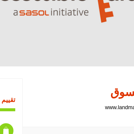
تسوق
تقييم 
www.landm