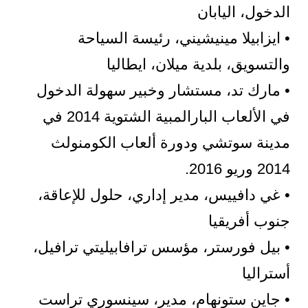
الدخول، اليابان
• ايزابيلا مينيشيني، رئيسة السياحة
والتسويق، بلدية ميلان، ايطاليا
• مارك تد، مستشار وخبير سهولة الدخول
في الألعاب البارالمبية الشتوية 2014 في
مدينة سوتشي ودورة ألعاب الكومنولث
2014 وريو 2016.
• غي دافييس، مدير إداري، حلول للإعاقة،
جنوب أفريقيا
• بيل فورستر، مؤسس ترافابيليتي ترافيل،
أستراليا
• جاين ستونهام، مدير، سينسوري تراست