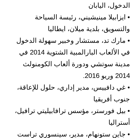
الدخول، اليابان
• ايزابيلا مينيشيني، رئيسة السياحة
والتسويق، بلدية ميلان، ايطاليا
• مارك تد، مستشار وخبير سهولة الدخول
في الألعاب البارالمبية الشتوية 2014 في
مدينة سوتشي ودورة ألعاب الكومنولث
2014 وريو 2016.
• غي دافييس، مدير إداري، حلول للإعاقة،
جنوب أفريقيا
• بيل فورستر، مؤسس ترافابيليتي ترافيل،
أستراليا
• جاين ستونهام، مدير، سينسوري تراست