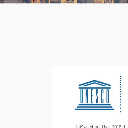
20
About Us
شركائنا