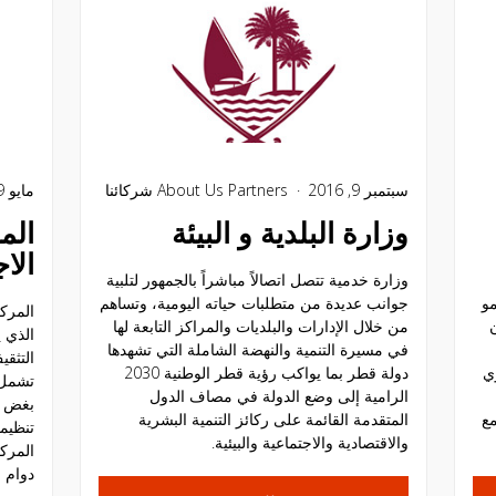
سبتمبر 9, 2016
Partners
About Us
شركائنا
مايو 29, 2016
وزارة البلدية و البيئة
الم
الا
وزارة خدمية تتصل اتصالاً مباشراً بالجمهور لتلبية
مو
جوانب عديدة من متطلبات حياته اليومية، وتساهم
المرك
من خلال الإدارات والبلديات والمراكز التابعة لها
الذي 
في مسيرة التنمية والنهضة الشاملة التي تشهدها
التثقي
ي
دولة قطر بما يواكب رؤية قطر الوطنية 2030
تشمل 
الرامية إلى وضع الدولة في مصاف الدول
بغض ال
مع
المتقدمة القائمة على ركائز التنمية البشرية
تنظيميا
والاقتصادية والاجتماعية والبيئية.
المرك
دوام 