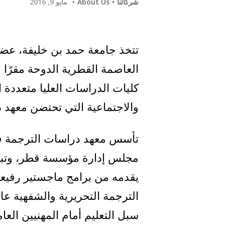
شركائنا
About Us
مايو 9, 2016
تتخذ جامعة حمد بن خليفة، عضو
العاصمة القطرية الدوحة مقرًا ل
كليات الدراسات العليا متعددة 
والاجتماعية التي تحتضن معهد 
مجلس إدارة مؤسسة قطر، وتبوأ 
يقدمه من برامج ماجستير رفيع
الترجمة التحريرية والشفهية عا
سبل التعليم أمام المهنيين الع