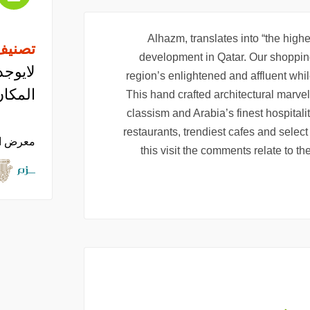
Alhazm, translates into “the high
تصنيف
development in Qatar. Our shopping
لايوجد
region’s enlightened and affluent whil
المكان
This hand crafted architectural marvel, 
classism and Arabia’s finest hospitalit
restaurants, trendiest cafes and select
معرض ا
this visit the comments relate to t