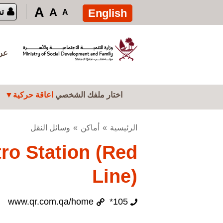
تجاوز إلى المحتوى الرئيسي
A
A
English
ت
A
عرض
اختار ملفك الشخصي
اعاقة حركية
الرئيسية
أماكن
وسائل النقل
ro Station (Red
Line)
www.qr.com.qa/home
105*