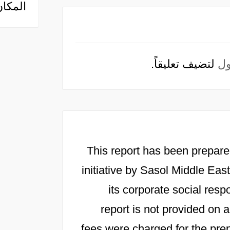
المكان
ل
لتضيف تعليقاً.
This report has been prepare
initiative by Sasol Middle East
its corporate social resp
report is not provided on
fees were charged for the prep