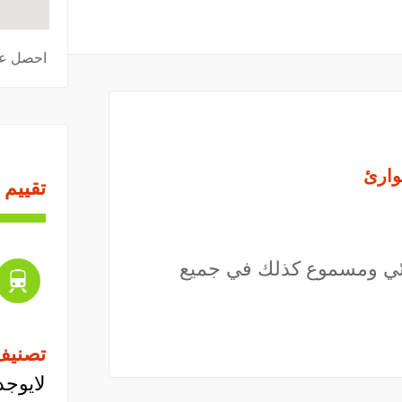
احصل عل
وارئ
تقييم 
رئي ومسموع كذلك في جميع
تصنيف
لايوجد