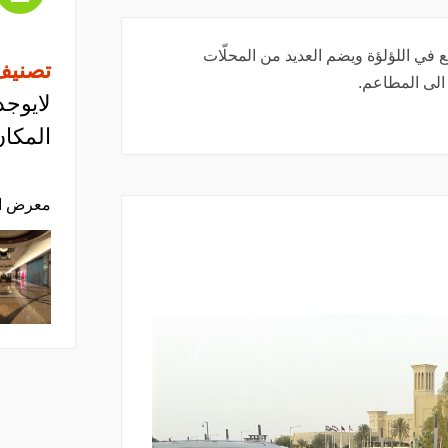
في اللؤلؤة ويضم العديد من المحلّات
تصنيف
 الى المطاعم.
لايوجد
المكان
معرض ا