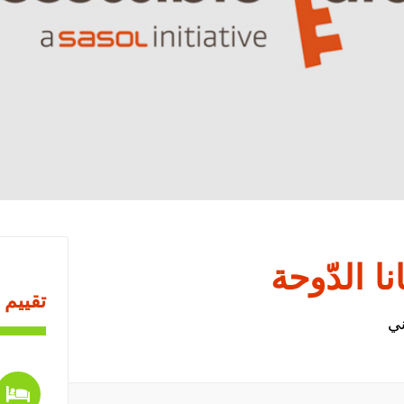
ا الدّوحة
تقييم 
ني