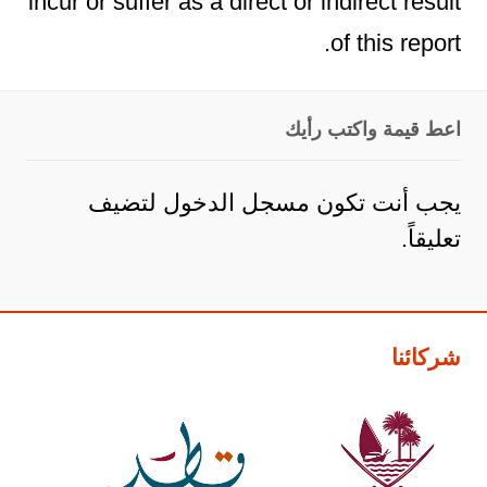
incur or suffer as a direct or indirect result
of this report.
اعط قيمة واكتب رأيك
يجب أنت تكون
مسجل الدخول
لتضيف
تعليقاً.
شركائنا