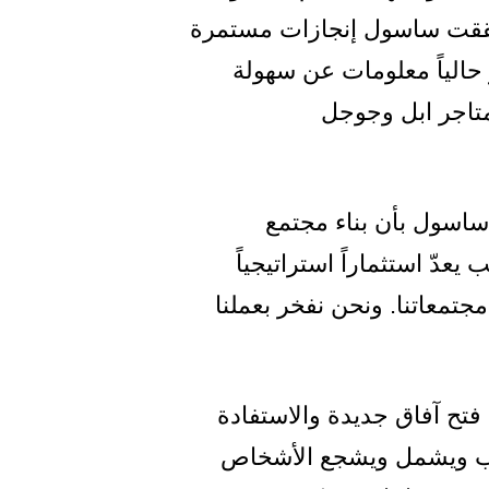
دخول في المجتمع المحلي. ومنذ إطلاق مبادرة “حتماً قادر” في 2012 حققت ساسول إنجازات مستمرة
حالياً معلومات عن سهولة
متاجر ابل وجوجل
 ساسول بأن بناء مجتمع
عدّ استثماراً استراتيجياً
جتمعاتنا. ونحن نفخر بعملنا
فتح آفاق جديدة والاستفادة
ؤية قطر الوطنية 2030 ببناء مجتمع يرحب ويشمل ويشجع الأشخاص