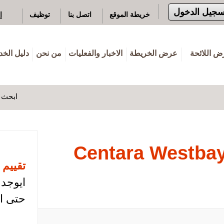
سجيل الدخول
خريطة الموقع
اتصل بنا
توظيف
إ
 اللائحة
عرض الخريطة
الاخبار والفعليات
من نحن
دليل الخ
ابحث ه
Centara Westbay
تقييم 
ايوجد 
حتى ال