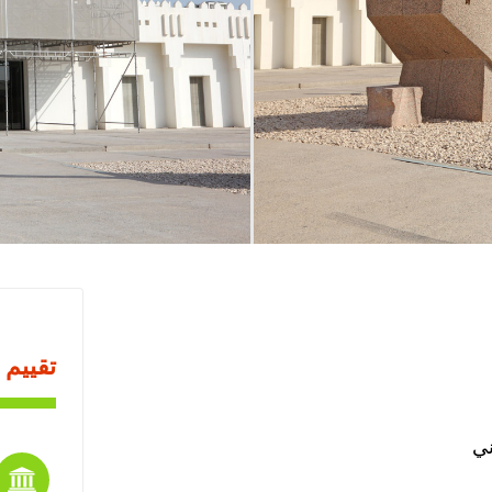
تقييم 
ني